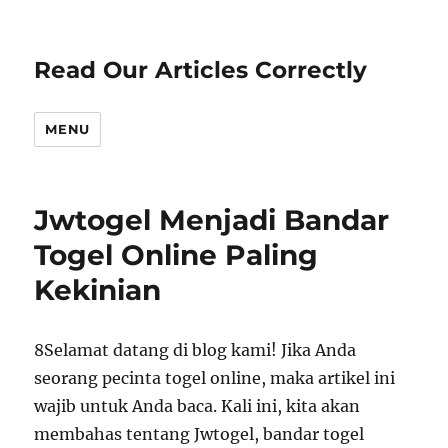
Read Our Articles Correctly
MENU
Jwtogel Menjadi Bandar
Togel Online Paling
Kekinian
8Selamat datang di blog kami! Jika Anda
seorang pecinta togel online, maka artikel ini
wajib untuk Anda baca. Kali ini, kita akan
membahas tentang Jwtogel, bandar togel