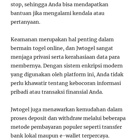
stop, sehingga Anda bisa mendapatkan
bantuan jika mengalami kendala atau
pertanyaan.
Keamanan merupakan hal penting dalam
bermain togel online, dan Jwtogel sangat
menjaga privasi serta kerahasiaan data para
membernya. Dengan sistem enkripsi modern
yang digunakan oleh platform ini, Anda tidak
perlu khawatir tentang kebocoran informasi
pribadi atau transaksi finansial Anda.
Jwtogel juga menawarkan kemudahan dalam
proses deposit dan withdraw melalui beberapa
metode pembayaran populer seperti transfer
bank lokal maupun e-wallet terpercaya.