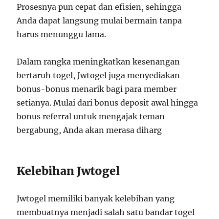
Prosesnya pun cepat dan efisien, sehingga
Anda dapat langsung mulai bermain tanpa
harus menunggu lama.
Dalam rangka meningkatkan kesenangan
bertaruh togel, Jwtogel juga menyediakan
bonus-bonus menarik bagi para member
setianya. Mulai dari bonus deposit awal hingga
bonus referral untuk mengajak teman
bergabung, Anda akan merasa diharg
Kelebihan Jwtogel
Jwtogel memiliki banyak kelebihan yang
membuatnya menjadi salah satu bandar togel