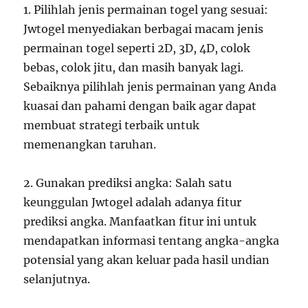
1. Pilihlah jenis permainan togel yang sesuai:
Jwtogel menyediakan berbagai macam jenis
permainan togel seperti 2D, 3D, 4D, colok
bebas, colok jitu, dan masih banyak lagi.
Sebaiknya pilihlah jenis permainan yang Anda
kuasai dan pahami dengan baik agar dapat
membuat strategi terbaik untuk
memenangkan taruhan.
2. Gunakan prediksi angka: Salah satu
keunggulan Jwtogel adalah adanya fitur
prediksi angka. Manfaatkan fitur ini untuk
mendapatkan informasi tentang angka-angka
potensial yang akan keluar pada hasil undian
selanjutnya.