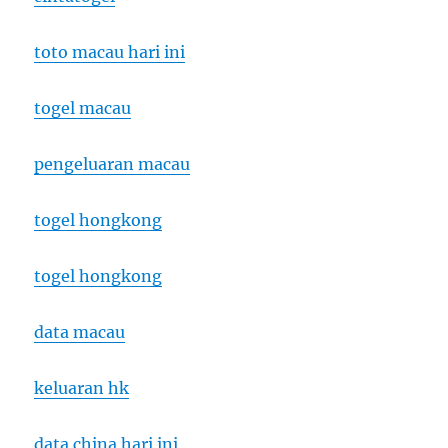
toto macau hari ini
togel macau
pengeluaran macau
togel hongkong
togel hongkong
data macau
keluaran hk
data china hari ini