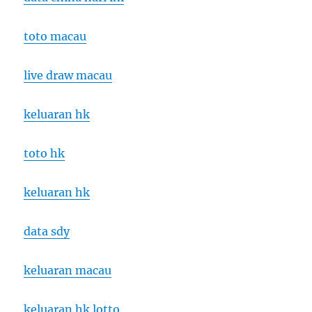
toto macau
live draw macau
keluaran hk
toto hk
keluaran hk
data sdy
keluaran macau
keluaran hk lotto