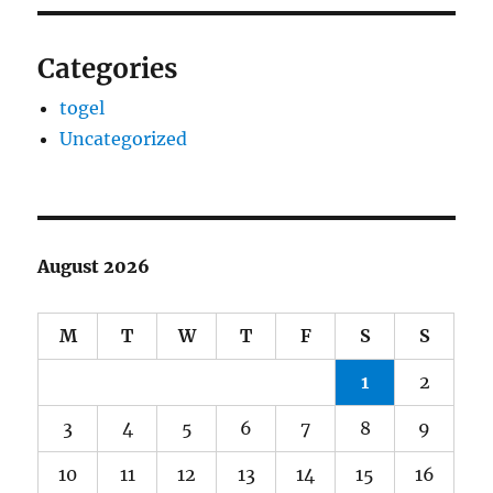
Categories
togel
Uncategorized
August 2026
M
T
W
T
F
S
S
1
2
3
4
5
6
7
8
9
10
11
12
13
14
15
16