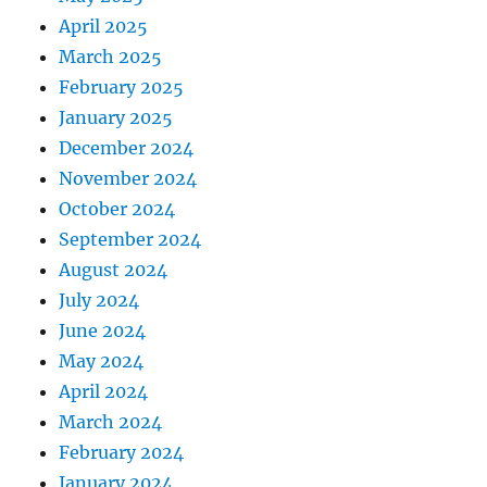
April 2025
March 2025
February 2025
January 2025
December 2024
November 2024
October 2024
September 2024
August 2024
July 2024
June 2024
May 2024
April 2024
March 2024
February 2024
January 2024