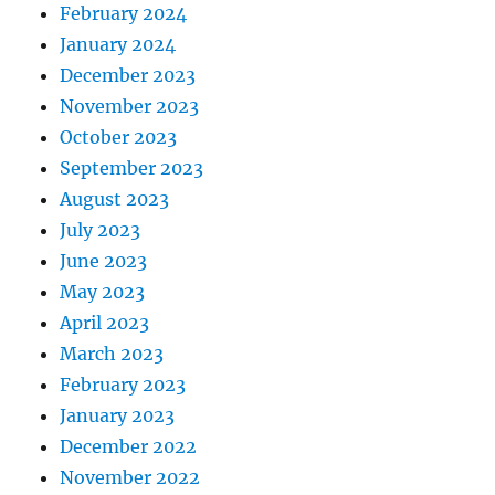
February 2024
January 2024
December 2023
November 2023
October 2023
September 2023
August 2023
July 2023
June 2023
May 2023
April 2023
March 2023
February 2023
January 2023
December 2022
November 2022