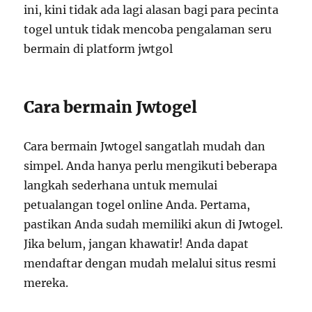
ini, kini tidak ada lagi alasan bagi para pecinta
togel untuk tidak mencoba pengalaman seru
bermain di platform jwtgol
Cara bermain Jwtogel
Cara bermain Jwtogel sangatlah mudah dan
simpel. Anda hanya perlu mengikuti beberapa
langkah sederhana untuk memulai
petualangan togel online Anda. Pertama,
pastikan Anda sudah memiliki akun di Jwtogel.
Jika belum, jangan khawatir! Anda dapat
mendaftar dengan mudah melalui situs resmi
mereka.