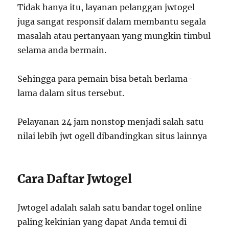
Tidak hanya itu, layanan pelanggan jwtogel
juga sangat responsif dalam membantu segala
masalah atau pertanyaan yang mungkin timbul
selama anda bermain.
Sehingga para pemain bisa betah berlama-
lama dalam situs tersebut.
Pelayanan 24 jam nonstop menjadi salah satu
nilai lebih jwt ogell dibandingkan situs lainnya
Cara Daftar Jwtogel
Jwtogel adalah salah satu bandar togel online
paling kekinian yang dapat Anda temui di