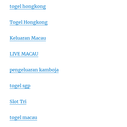
togel hongkong
Togel Hongkong
Keluaran Macau
LIVE MACAU
pengeluaran kamboja
togel sgp
Slot Tri
togel macau