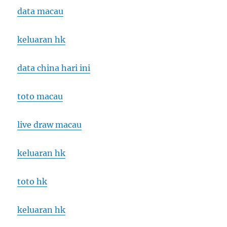
data macau
keluaran hk
data china hari ini
toto macau
live draw macau
keluaran hk
toto hk
keluaran hk