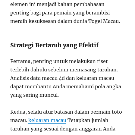
elemen ini menjadi bahan pembahasan
penting bagi para pemain yang berambisi
meraih kesuksesan dalam dunia Togel Macau.
Strategi Bertaruh yang Efektif
Pertama, penting untuk melakukan riset
terlebih dahulu sebelum memasang taruhan.
Analisis data macau 4d dan keluaran macau
dapat membantu Anda memahami pola angka
yang sering muncul.
Kedua, selalu atur batasan dalam bermain toto
macau.
keluaran macau
Tetapkan jumlah
taruhan yang sesuai dengan anggaran Anda