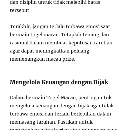
dan disiplin untuk tidak melebihi batas
tersebut.
Terakhir, jangan terlalu terbawa emosi saat
bermain togel macau. Tetaplah tenang dan
rasional dalam membuat keputusan taruhan
agar dapat meningkatkan peluang
memenangkan macau prize.
Mengelola Keuangan dengan Bijak
Dalam bermain Togel Macau, penting untuk
mengelola keuangan dengan bijak agar tidak
terbawa emosi dan terlalu berlebihan dalam
memasang taruhan. Pastikan untuk