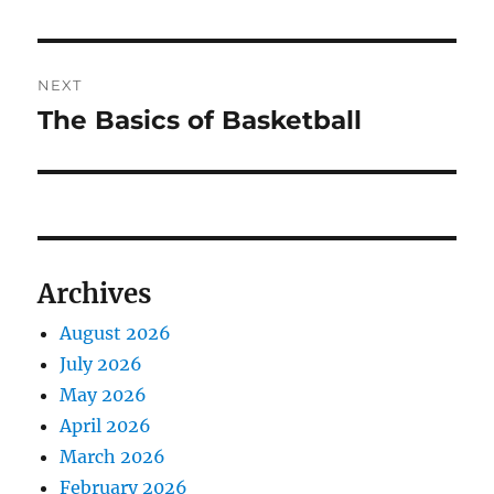
post:
NEXT
The Basics of Basketball
Next
post:
Archives
August 2026
July 2026
May 2026
April 2026
March 2026
February 2026