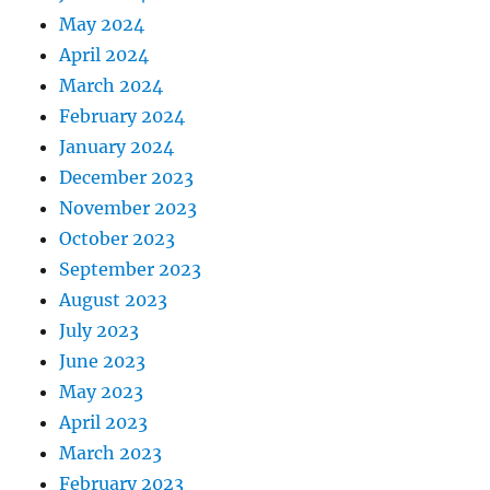
May 2024
April 2024
March 2024
February 2024
January 2024
December 2023
November 2023
October 2023
September 2023
August 2023
July 2023
June 2023
May 2023
April 2023
March 2023
February 2023