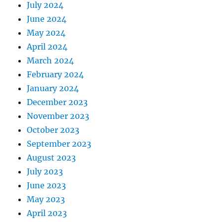
July 2024
June 2024
May 2024
April 2024
March 2024
February 2024
January 2024
December 2023
November 2023
October 2023
September 2023
August 2023
July 2023
June 2023
May 2023
April 2023